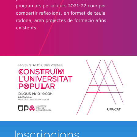
programats per al curs 2021-22 com per
compartir reflexions, en format de t
aula
rodona, amb projectes de formació afins
existents.
Inscripcions