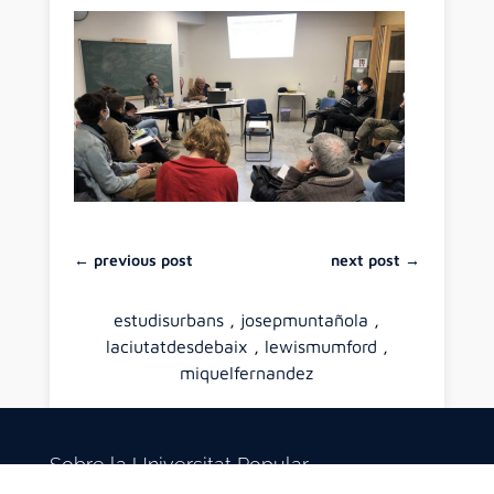
←
previous post
next post
→
estudisurbans
,
josepmuntañola
,
laciutatdesdebaix
,
lewismumford
,
miquelfernandez
Sobre la Universitat Popular
Autogestionada