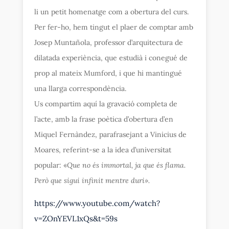
li un petit homenatge com a obertura del curs.
Per fer-ho, hem tingut el plaer de comptar amb
Josep Muntañola, professor d’arquitectura de
dilatada experiència, que estudià i conegué de
prop al mateix Mumford, i que hi mantingué
una llarga correspondència.
Us compartim aquí la gravació completa de
l’acte, amb la frase poètica d’obertura d’en
Miquel Fernàndez, parafrasejant a Vinicius de
Moares, referint-se a la idea d’universitat
popular: «
Que no és immortal, ja que és flama.
Però que sigui infinit mentre duri».
https://www.youtube.com/watch?
v=ZOnYEVL1xQs&t=59s