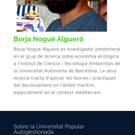
Borja Nogué Algueró
Borja Nogué Algueró és investigador predoctoral
en el grup de recerca sobre economia ecològica
a l’Institut de Ciència i Tecnologia Ambientals de
la Universitat Autònoma de Barcelona. La seva
recerca tracta d’aplicar les teories i pràctiques
del decreixement en l’àmbit marítim,
especialment en el context mediterrani.
Sobre la Universitat Popular
Autogestionada