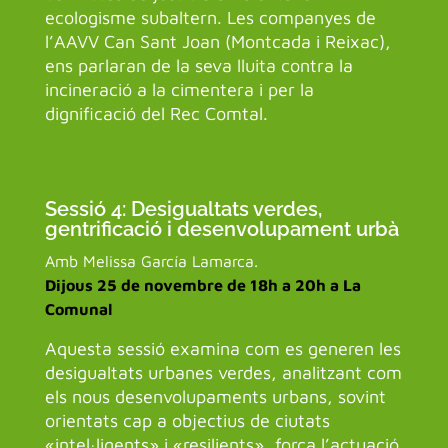
ecologisme subaltern. Les companyes de
l’AAVV Can Sant Joan (Montcada i Reixac),
ens parlaran de la seva lluita contra la
incineració a la cimentera i per la
dignificació del Rec Comtal.
Sessió 4: Desigualtats verdes,
gentrificació i desenvolupament urbà
Amb Melissa García Lamarca.
Dijous 25 de novembre de 18h a 20h a La
Comunal
Aquesta sessió examina com es generen les
desigualtats urbanes verdes, analitzant com
els nous desenvolupaments urbans, sovint
orientats cap a objectius de ciutats
«intel·ligents» i «resilients», força l’actuació